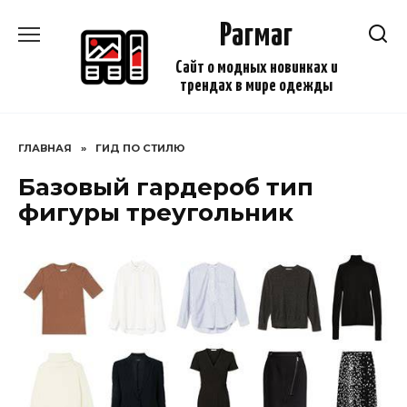
Перейти
Рагмаг
к
содержанию
Сайт о модных новинках и
трендах в мире одежды
ГЛАВНАЯ
»
ГИД ПО СТИЛЮ
Базовый гардероб тип
фигуры треугольник